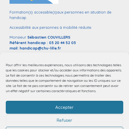
Formation(s) accessible(s)aux personnes en situation de
handicap.
Accessibilité aux personnes à mobilité réduite.
Monsieur
Sébastien COUVILLERS
Référent handicap :
03 20 44 52 03
mail:
handicap@chu-lille.fr
Vous souhaitez déclarer une situation de handicap dans le
contexte de votre entrée en formation,
remplissez ce
Pour offrir les meilleures expériences, nous utilisons des technologies telles
formulaire
.
que les cookies pour stocker et/ou accéder aux informations des appareils.
Le fait de consentir à ces technologies nous permettra de traiter des
données telles que le comportement de navigation ou les ID uniques sur ce
site. Le fait de ne pas consentir ou de retirer son consentement peut avoir
un effet négatif sur certaines caractéristiques et fonctions.
Accepter
Refuser