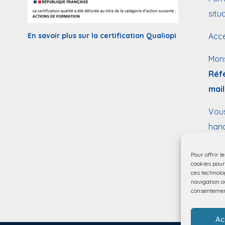
situ
En savoir plus sur la certification Qualiopi
Acce
Mon
Réf
mail
Vous
hand
form
Pour offrir l
cookies pour
ces technolo
navigation ou
consentement
Ac