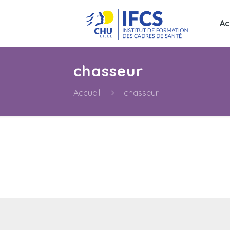
Ac
chasseur
Accueil
chasseur