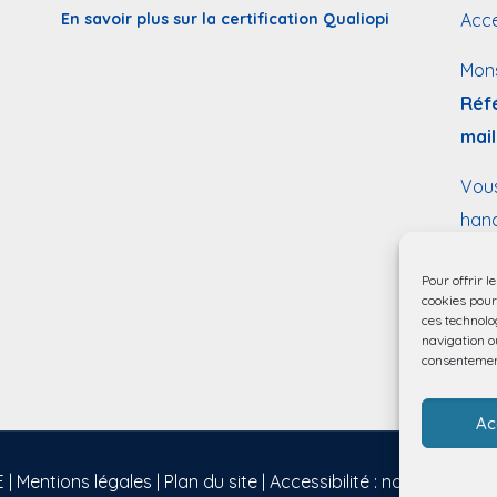
En savoir plus sur la certification Qualiopi
Acce
Mon
Réf
mail
Vous
hand
form
Pour offrir l
cookies pour
ces technolo
navigation ou
consentement
Ac
 |
Mentions légales
|
Plan du site
|
Accessibilité : non conforme