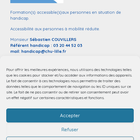
Formation(s) accessible(s)aux personnes en situation de
handicap.
Accessibilité aux personnes à mobilité réduite.
Monsieur
Sébastien COUVILLERS
Référent handicap :
03 20 44 52 03
mail:
handicap@chu-lille.fr
Vous souhaitez déclarer une situation de handicap dans le
contexte de votre entrée en formation,
remplissez ce
Pour offrir les meilleures expériences, nous utilisons des technologies telles
formulaire
.
que les cookies pour stocker et/ou accéder aux informations des appareils.
Le fait de consentir à ces technologies nous permettra de traiter des
données telles que le comportement de navigation ou les ID uniques sur ce
site. Le fait de ne pas consentir ou de retirer son consentement peut avoir
un effet négatif sur certaines caractéristiques et fonctions.
Accepter
Refuser